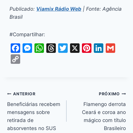
Publicado:
Viamix Rádio Web
| Fonte: Agência
Brasil
#Compartilhar:
F
M
W
T
T
X
Pi
Li
G
a
e
h
hr
w
nt
n
m
C
c
s
at
e
itt
er
k
ai
o
e
s
s
a
er
e
e
l
p
b
e
A
d
st
dI
y
o
n
p
s
n
Li
ANTERIOR
PRÓXIMO
o
g
p
n
Beneficiárias recebem
Flamengo derrota
k
er
mensagens sobre
Ceará e coroa ano
k
retirada de
mágico com título
absorventes no SUS
Brasileiro