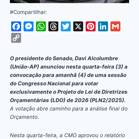
#Compartilhar:
F
M
W
T
T
X
Pi
Li
G
a
e
h
hr
w
nt
n
m
C
c
s
at
e
itt
er
k
ai
o
e
s
s
a
er
e
e
l
p
O presidente do Senado, Davi Alcolumbre
b
e
A
d
st
dI
y
(União-AP) anunciou nesta quarta-feira (3) a
o
n
p
s
n
Li
convocação para amanhã (4) de uma sessão
o
g
p
do Congresso Nacional para votar
n
exclusivamente o Projeto de Lei de Diretrizes
k
er
k
Orçamentárias (LDO) de 2026 (PLN2/2025).
A votação abre caminho para a análise final do
Orçamento.
Nesta quarta-feira, a CMO aprovou o relatório