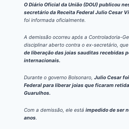
c
s
at
e
itt
er
k
O
Diário Oficial da União
(
DOU
) publicou ne
e
s
s
a
er
e
e
l
secretário da Receita Federal Julio Cesar V
b
e
A
d
st
dI
foi informada oficialmente.
o
n
p
s
n
A demissão ocorreu após a Controladoria-Ge
o
g
p
disciplinar aberto contra o ex-secretário, qu
k
er
de liberação das joias sauditas recebidas 
internacionais.
Durante o governo Bolsonaro,
Julio Cesar fo
Federal para liberar joias que ficaram reti
Guarulhos.
Com a demissão, ele está
impedido de ser n
anos
.