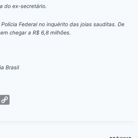
 do ex-secretário.
Polícia Federal no inquérito das joias sauditas. De
dem chegar a R$ 6,8 milhões.
a Brasil
G
C
m
o
ai
p
y