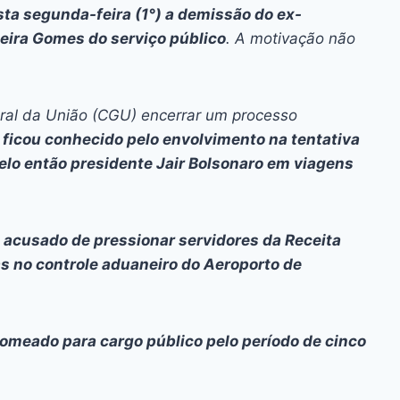
ai
p
sta segunda-feira (1°) a demissão do ex-
y
ieira Gomes do serviço público
. A motivação não
Li
n
ral da União (CGU) encerrar um processo
k
e
ficou conhecido pelo envolvimento na tentativa
pelo então presidente Jair Bolsonaro em viagens
i acusado de pressionar servidores da Receita
das no controle aduaneiro do Aeroporto de
omeado para cargo público pelo período de cinco