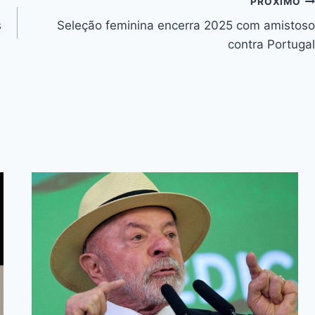
Li
PRÓXIMO
n
s
Seleção feminina encerra 2025 com amistoso
k
contra Portugal