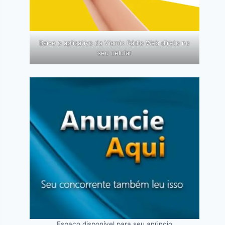
Baixe o aplicativo da Viamix Rádio Web direto no
seu celular
Espaço disponível para seu anúncio