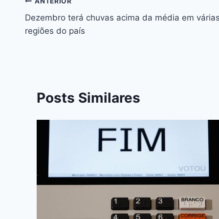
b
e
A
d
st
dI
ANTERIOR
o
n
p
s
n
Dezembro terá chuvas acima da média em vária
o
g
p
regiões do país
k
er
Posts Similares