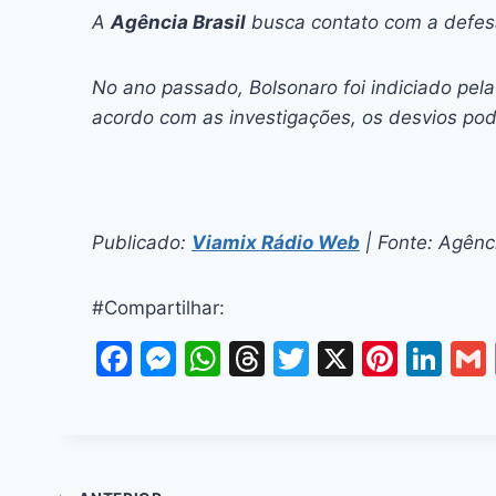
A
Agência Brasil
busca contato com a defesa
No ano passado, Bolsonaro foi indiciado pela 
acordo com as investigações, os desvios po
Publicado:
Viamix Rádio Web
| Fonte: Agênci
#Compartilhar:
F
M
W
T
T
X
Pi
Li
a
e
h
hr
w
nt
n
c
s
at
e
itt
er
k
e
s
s
a
er
e
e
l