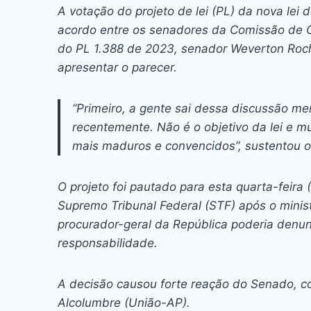
c
s
at
e
itt
er
k
A votação do projeto de lei (PL) da nova lei
e
s
s
a
er
e
e
l
acordo entre os senadores da Comissão de Co
b
e
A
d
st
dI
do PL 1.388 de 2023, senador Weverton Roch
apresentar o parecer.
o
n
p
s
n
o
g
p
“Primeiro, a gente sai dessa discussão men
k
er
recentemente. Não é o objetivo da lei e m
mais maduros e convencidos”, sustentou o
O projeto foi pautado para esta quarta-feira 
Supremo Tribunal Federal (STF) após o mini
procurador-geral da República poderia denun
responsabilidade.
A decisão causou forte reação do Senado, co
Alcolumbre (União-AP).