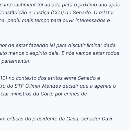
ai
p
 do impeachment foi adiada para o próximo ano após
y
nstituição e Justiça (CCJ) do Senado. O relator
Li
a, pediu mais tempo para ouvir interessados e
n
k
or de estar fazendo lei para discutir liminar dada
uito menos o espírito dela. E nós vamos estar todos
 parlamentar.
(10) no contexto dos atritos entre Senado e
stro do STF Gilmar Mendes decidir que a apenas o
ciar ministros da Corte por crimes de
m críticas do presidente da Casa, senador Davi