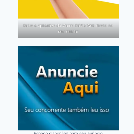
Baixe o aplicativo da Viamix Rádio Web direto no
seu celular
Espaço disponível para seu anúncio