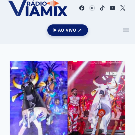
▶️ AO VIVO