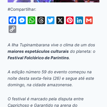
#Compartilhar:
F
M
W
T
T
X
Pi
Li
G
a
e
h
hr
w
nt
n
m
C
c
s
at
e
itt
er
k
ai
o
e
s
s
a
er
e
e
l
p
A Ilha Tupinambarana vive o clima de um dos
b
e
A
d
st
dI
y
maiores espetáculos culturais
do planeta: o
o
n
p
s
n
Li
Festival Folclórico de Parintins
.
o
g
p
n
k
er
A edição número 59 do evento começou na
k
noite desta sexta-feira (26) e segue até este
domingo, na cidade amazonense.
O festival é marcado pela disputa entre
Caprichoso e Garantido na arena do