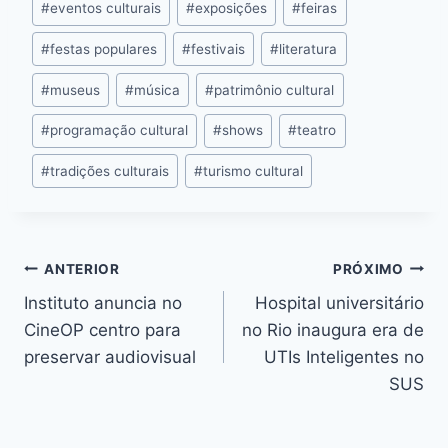
k
#
eventos culturais
#
exposições
#
feiras
#
festas populares
#
festivais
#
literatura
#
museus
#
música
#
patrimônio cultural
#
programação cultural
#
shows
#
teatro
#
tradições culturais
#
turismo cultural
ANTERIOR
PRÓXIMO
Instituto anuncia no
Hospital universitário
CineOP centro para
no Rio inaugura era de
preservar audiovisual
UTIs Inteligentes no
SUS