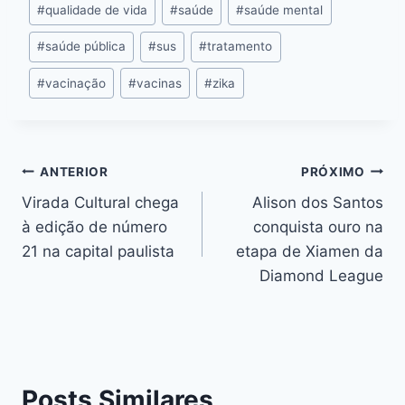
#
qualidade de vida
#
saúde
#
saúde mental
#
saúde pública
#
sus
#
tratamento
#
vacinação
#
vacinas
#
zika
ANTERIOR
PRÓXIMO
Virada Cultural chega
Alison dos Santos
à edição de número
conquista ouro na
21 na capital paulista
etapa de Xiamen da
Diamond League
Posts Similares