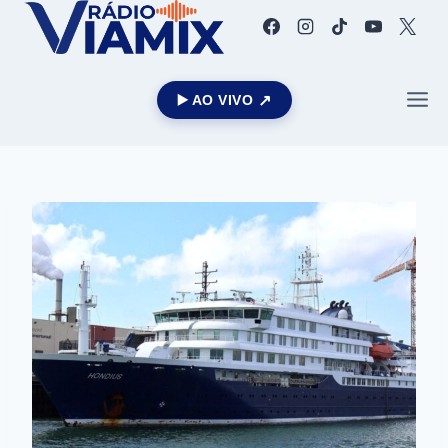
▶️ AO VIVO