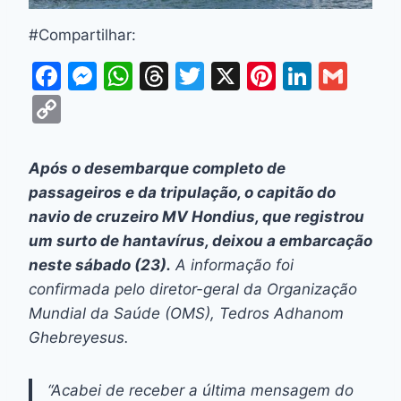
#Compartilhar:
F
M
W
T
T
X
Pi
Li
G
a
e
h
hr
w
nt
n
m
C
c
s
at
e
itt
er
k
ai
o
e
s
s
a
er
e
e
l
p
Após o desembarque completo de
b
e
A
d
st
dI
y
passageiros e da tripulação, o capitão do
o
n
p
s
n
Li
navio de cruzeiro MV Hondius, que registrou
o
g
p
um surto de hantavírus, deixou a embarcação
n
neste sábado (23).
A informação foi
k
er
k
confirmada pelo diretor-geral da Organização
Mundial da Saúde (OMS), Tedros Adhanom
Ghebreyesus.
“Acabei de receber a última mensagem do