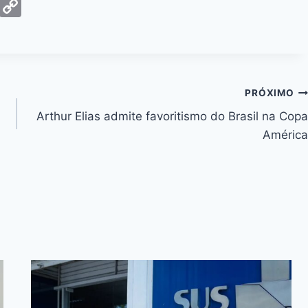
G
C
m
o
ai
p
y
Li
PRÓXIMO
n
Arthur Elias admite favoritismo do Brasil na Copa
k
América