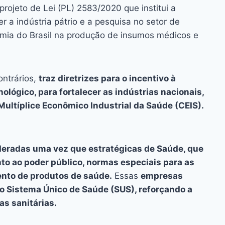
ai
p
rojeto de Lei (PL) 2583/2020 que institui a
y
r a indústria pátrio e a pesquisa no setor de
Li
omia do Brasil na produção de insumos médicos e
n
k
ontrários,
traz diretrizes para o incentivo à
ológico, para fortalecer as indústrias nacionais,
Multíplice Econômico Industrial da Saúde (CEIS).
eradas uma vez que estratégicas de Saúde, que
unto ao poder público, normas especiais para as
ento de produtos de saúde.
Essas
empresas
o Sistema Único de Saúde (SUS), reforçando a
as sanitárias.