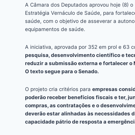
c
s
at
e
itt
er
k
A Câmara dos Deputados aprovou hoje (8) o p
e
s
s
a
er
e
e
l
Estratégia Vernáculo de Saúde, para fortalece
b
e
A
d
st
dI
saúde, com o objetivo de asseverar a auton
equipamentos de saúde.
o
n
p
s
n
o
g
p
A iniciativa, aprovada por 352 em prol e 63 c
k
er
pesquisa, desenvolvimento científico e tecn
reduzir a submissão externa e fortalecer o 
O texto segue para o Senado.
O projeto cria critérios para
empresas consid
poderão receber benefícios fiscais e ter, j
compras, as contratações e o desenvolvim
deverão estar alinhadas às necessidades d
capacidade pátrio de resposta a emergênci