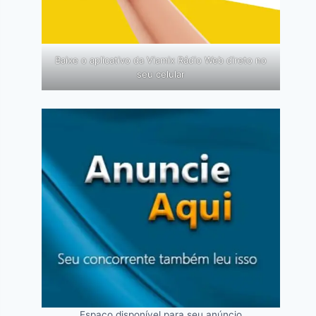
Baixe o aplicativo da Viamix Rádio Web direto no
seu celular
Espaço disponível para seu anúncio