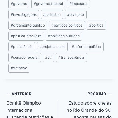
k
er
k
#
governo
#
governo federal
#
impostos
#
investigações
#
judiciário
#
lava jato
#
orçamento público
#
partidos políticos
#
política
#
política brasileira
#
políticas públicas
#
presidência
#
projetos de lei
#
reforma política
#
senado federal
#
stf
#
transparência
#
votação
ANTERIOR
PRÓXIMO
Comitê Olímpico
Estudo sobre cheias
Internacional
no Rio Grande do Sul
suspende restrições a
aponta causas do