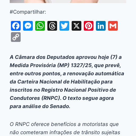
#Compartilhar:
F
M
W
T
T
X
Pi
Li
G
a
e
h
hr
w
nt
n
m
C
c
s
at
e
itt
er
k
ai
o
e
s
s
a
er
e
e
l
p
A Câmara dos Deputados aprovou hoje (7) a
b
e
A
d
st
dI
y
Medida Provisória (MP) 1327/25, que prevê,
o
n
p
s
n
Li
entre outros pontos, a renovação automática
o
g
p
da Carteira Nacional de Habilitação para
n
inscritos no Registro Nacional Positivo de
k
er
k
Condutores (RNPC). O texto segue agora
para análise do Senado.
O RNPC oferece benefícios a motoristas que
não cometeram infrações de trânsito sujeitas