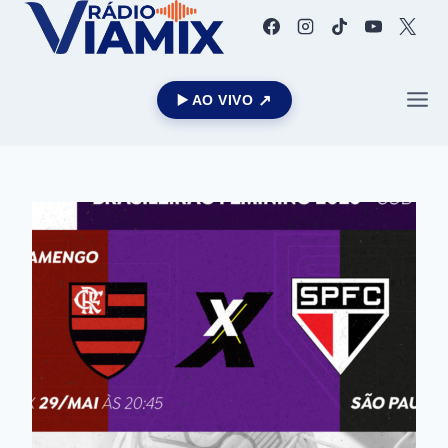
▶️ AO VIVO