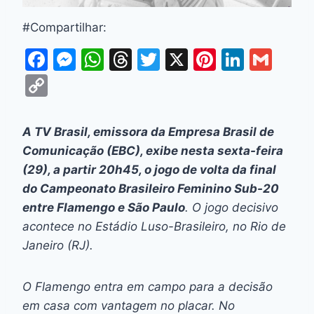
#Compartilhar:
F
M
W
T
T
X
Pi
Li
G
a
e
h
hr
w
nt
n
m
C
c
s
at
e
itt
er
k
ai
o
e
s
s
a
er
e
e
l
p
A TV Brasil, emissora da Empresa Brasil de
b
e
A
d
st
dI
y
Comunicação (EBC), exibe nesta sexta-feira
o
n
p
s
n
Li
(29), a partir 20h45, o jogo de volta da final
o
g
p
do Campeonato Brasileiro Feminino Sub-20
n
entre Flamengo e São Paulo
. O jogo decisivo
k
er
k
acontece no Estádio Luso-Brasileiro, no Rio de
Janeiro (RJ).
O Flamengo entra em campo para a decisão
em casa com vantagem no placar. No