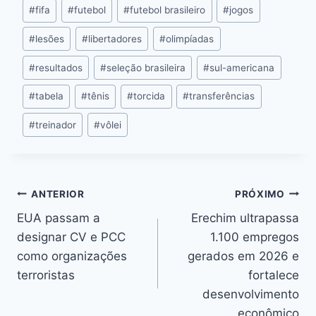
k
er
k
#
fifa
#
futebol
#
futebol brasileiro
#
jogos
#
lesões
#
libertadores
#
olimpíadas
#
resultados
#
seleção brasileira
#
sul-americana
#
tabela
#
tênis
#
torcida
#
transferências
#
treinador
#
vôlei
ANTERIOR
PRÓXIMO
EUA passam a
Erechim ultrapassa
designar CV e PCC
1.100 empregos
como organizações
gerados em 2026 e
terroristas
fortalece
desenvolvimento
econômico