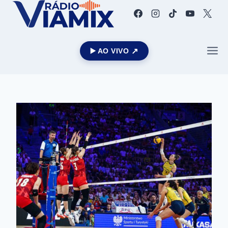
▶️ AO VIVO