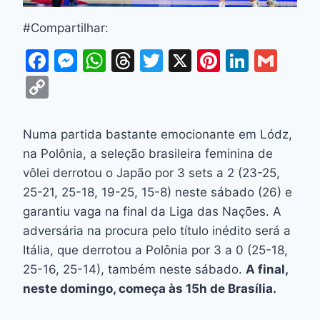
#Compartilhar:
F
M
W
T
T
X
Pi
Li
G
a
e
h
hr
w
nt
n
m
C
c
s
at
e
itt
er
k
ai
o
e
s
s
a
er
e
e
l
p
Numa partida bastante emocionante em Lódz,
b
e
A
d
st
dI
y
na Polônia, a seleção brasileira feminina de
o
n
p
s
n
Li
vôlei derrotou o Japão por 3 sets a 2 (23-25,
o
g
p
25-21, 25-18, 19-25, 15-8) neste sábado (26) e
n
garantiu vaga na final da Liga das Nações. A
k
er
k
adversária na procura pelo título inédito será a
Itália, que derrotou a Polônia por 3 a 0 (25-18,
25-16, 25-14), também neste sábado.
A final,
neste domingo, começa às 15h de Brasília.