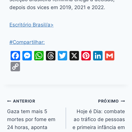
depois dos vices em 2019, 2021 e 2022.
Escritório Brasil/a>
#Compartilhar:
F
M
W
T
T
X
Pi
Li
G
a
e
h
hr
w
nt
n
m
C
c
s
at
e
itt
er
k
ai
o
e
s
s
a
er
e
e
l
p
b
e
A
d
st
dI
y
o
n
p
s
n
Li
ANTERIOR
PRÓXIMO
o
g
p
n
Gaza tem mais 5
Hoje é Dia: combate
k
er
mortes por fome em
ao tráfico de pessoas
k
24 horas, aponta
e primeira infância em