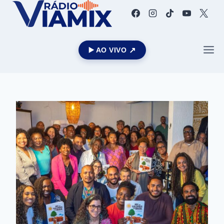
▶️ AO VIVO