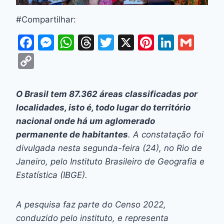
#Compartilhar:
F
M
W
T
T
X
Pi
Li
G
a
e
h
hr
w
nt
n
m
C
c
s
at
e
itt
er
k
ai
o
e
s
s
a
er
e
e
l
p
O Brasil tem 87.362 áreas classificadas por
b
e
A
d
st
dI
y
localidades, isto é, todo lugar do território
o
n
p
s
n
Li
nacional onde há um aglomerado
o
g
p
permanente de habitantes
. A constatação foi
n
divulgada nesta segunda-feira (24), no Rio de
k
er
k
Janeiro, pelo Instituto Brasileiro de Geografia e
Estatística (IBGE).
A pesquisa faz parte do Censo 2022,
conduzido pelo instituto, e representa