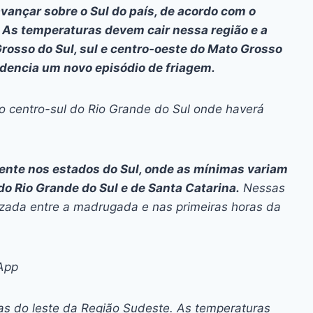
ai
p
avançar sobre o Sul do país, de acordo com o
y
As temperaturas devem cair nessa região e a
Li
rosso do Sul, sul e centro-oeste do Mato Grosso
idencia um novo episódio de friagem.
n
k
o centro-sul do Rio Grande do Sul onde haverá
mente nos estados do Sul, onde as mínimas variam
o Rio Grande do Sul e de Santa Catarina.
Nessas
izada entre a madrugada e nas primeiras horas da
App
s do leste da Região Sudeste. As temperaturas