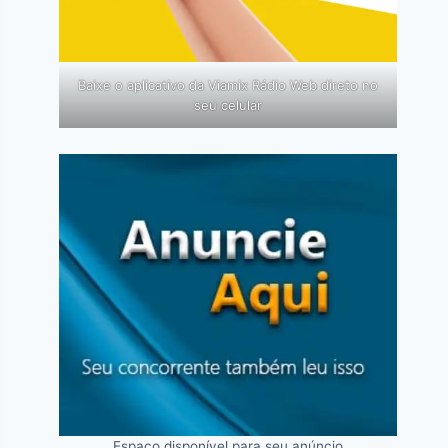
Baixe o aplicativo da Viamix Rádio Web direto no
seu celular
Espaço disponível para seu anúncio