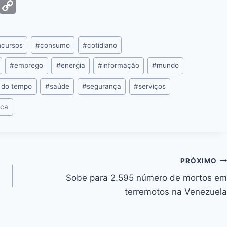
G
C
m
o
ai
p
cursos
#
consumo
#
cotidiano
y
Li
#
emprego
#
energia
#
informação
#
mundo
n
 do tempo
#
saúde
#
segurança
#
serviços
k
ica
PRÓXIMO
Sobe para 2.595 número de mortos em
terremotos na Venezuela