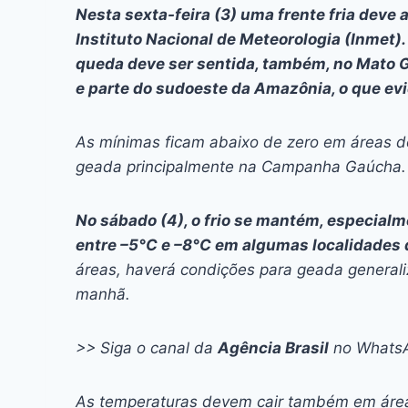
c
s
at
e
itt
er
k
Nesta sexta-feira (3) uma frente fria deve 
e
s
s
a
er
e
e
l
Instituto Nacional de Meteorologia (Inmet).
b
e
A
d
st
dI
queda deve ser sentida, também, no Mato G
e parte do sudoeste da Amazônia, o que ev
o
n
p
s
n
o
g
p
As mínimas ficam abaixo de zero em áreas d
k
er
geada principalmente na Campanha Gaúcha.
No sábado (4), o frio se mantém, especial
entre –5°C e –8°C em algumas localidades d
áreas, haverá condições para geada general
manhã.
>> Siga o canal da
Agência Brasil
no Whats
As temperaturas devem cair também em área