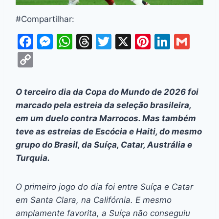
#Compartilhar:
F
M
W
T
T
X
Pi
Li
G
a
e
h
hr
w
nt
n
m
C
c
s
at
e
itt
er
k
ai
o
e
s
s
a
er
e
e
l
p
O terceiro dia da Copa do Mundo de 2026 foi
b
e
A
d
st
dI
y
marcado pela estreia da seleção brasileira,
o
n
p
s
n
Li
em um duelo contra Marrocos. Mas também
o
g
p
teve as estreias de Escócia e Haiti, do mesmo
n
grupo do Brasil, da Suíça, Catar, Austrália e
k
er
k
Turquia.
O primeiro jogo do dia foi entre Suíça e Catar
em Santa Clara, na Califórnia. E mesmo
amplamente favorita, a Suíça não conseguiu