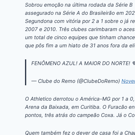
c
s
at
e
itt
er
k
Sobrou emoção na última rodada da Série B 
e
s
s
a
er
e
e
l
assegurado na Série A do Brasileirão em 202
b
e
A
d
st
dI
Segundona com vitória por 2 a 1 sobre o já 
2007 e 2010. Três clubes carimbaram o aces
o
n
p
s
n
um total de cinco equipes que tinham chances
o
g
p
que pôs fim a um hiato de 31 anos fora da eli
k
er
FENÔMENO AZUL! A MAIOR DO NORTE! 
— Clube do Remo (@ClubeDoRemo)
Nove
O Athletico derrotou o América-MG por 1 a 0,
Arena da Baixada, em Curitiba. O Furacão en
pontos, três atrás do campeão Coxa. Já o Co
Quem também fez o dever de casa foi a Chap