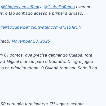
,
@ChapecoenseReal
e
@ClubeDoRemo
tiveram
is: o tão sonhado acesso ã primeira divisão.
ileirãoSuperbet
pic.twitter.com/af3sB1lrUN
eiraoB)
November 23, 2025
m 61 pontos, que precisa ganhar do Cuiabá, fora
vid Miguel marcou para o Dourado. O Tigre jogou
o na primeira etapa. O Cuiabá terminou Série B na
o-SP para não terminar em 17º lugar e acabar