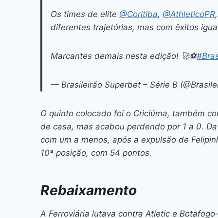
Os times de elite
@Coritiba
,
@AthleticoPR
diferentes trajetórias, mas com êxitos igua
Marcantes demais nesta edição! 🚀⚽️
#Bras
— Brasileirão Superbet – Série B (@Brasil
O quinto colocado foi o Criciúma, também co
de casa, mas acabou perdendo por 1 a 0. Da
com um a menos, após a expulsão de Felipinh
10ª posição, com 54 pontos.
Rebaixamento
A Ferroviária lutava contra Atletic e Botafog