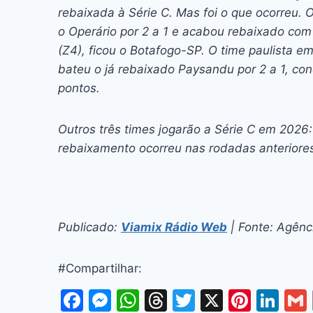
rebaixada à Série C. Mas foi o que ocorreu. O
o Operário por 2 a 1 e acabou rebaixado com
(Z4), ficou o Botafogo-SP. O time paulista em
bateu o já rebaixado Paysandu por 2 a 1, co
pontos.
Outros três times jogarão a Série C em 202
rebaixamento ocorreu nas rodadas anteriore
Publicado:
Viamix Rádio Web
| Fonte: Agênci
#Compartilhar:
F
M
W
T
T
X
Pi
Li