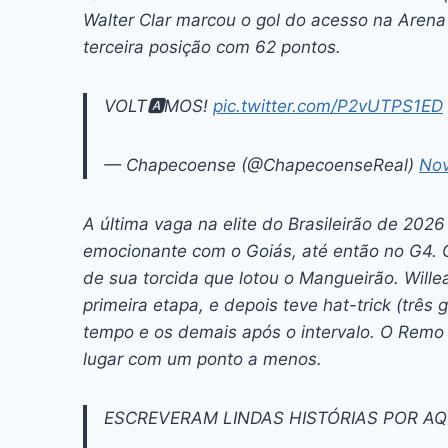
Walter Clar marcou o gol do acesso na Arena
terceira posição com 62 pontos.
VOLT🅰️MOS!
pic.twitter.com/P2vUTPS1ED
— Chapecoense (@ChapecoenseReal)
Nov
A última vaga na elite do Brasileirão de 202
emocionante com o Goiás, até então no G4. O
de sua torcida que lotou o Mangueirão. Willea
primeira etapa, e depois teve
hat-trick
(três 
tempo e os demais após o intervalo. O Remo
lugar com um ponto a menos.
ESCREVERAM LINDAS HISTÓRIAS POR AQU