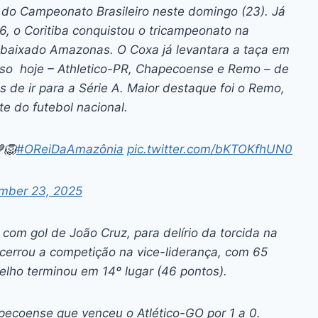
ai
p
do Campeonato Brasileiro neste domingo (23). Já
y
6, o Coritiba conquistou o tricampeonato na
Li
rebaixado Amazonas. O Coxa já levantara a taça em
so hoje – Athletico-PR, Chapecoense e Remo – de
n
 de ir para a Série A. Maior destaque foi o Remo,
k
te do futebol nacional.
🦁
#OReiDaAmazônia
pic.twitter.com/bKTOKfhUN0
mber 23, 2025
 com gol de João Cruz, para delírio da torcida na
cerrou a competição na vice-liderança, com 65
elho terminou em 14º lugar (46 pontos).
ecoense que venceu o Atlético-GO por 1 a 0.