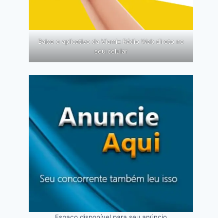
Baixe o aplicativo da Viamix Rádio Web direto no
seu celular
Espaço disponível para seu anúncio