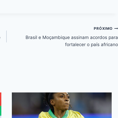
m
o
ai
p
y
Li
PRÓXIMO
n
e
Brasil e Moçambique assinam acordos para
k
fortalecer o país africano