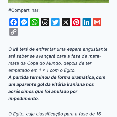
#Compartilhar:
F
M
W
T
T
X
Pi
Li
G
a
e
h
hr
w
nt
n
m
C
c
s
at
e
itt
er
k
ai
o
e
s
s
a
er
e
e
l
p
O Irã terá de enfrentar uma espera angustiante
b
e
A
d
st
dI
y
até saber se avançará para a fase de mata-
o
n
p
s
n
Li
mata da Copa do Mundo, depois de ter
o
g
p
empatado em 1 x 1 com o Egito.
n
A partida terminou de forma dramática, com
k
er
k
um aparente gol da vitória iraniana nos
acréscimos que foi anulado por
impedimento.
O Egito, cuja classificação para a fase de 16