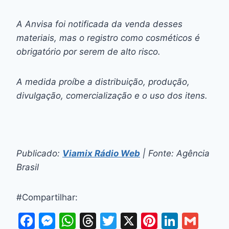
A Anvisa foi notificada da venda desses
materiais, mas o registro como cosméticos é
obrigatório por serem de alto risco.
A medida proíbe a distribuição, produção,
divulgação, comercialização e o uso dos itens.
Publicado:
Viamix Rádio Web
| Fonte: Agência
Brasil
#Compartilhar:
F
M
W
T
T
X
Pi
Li
G