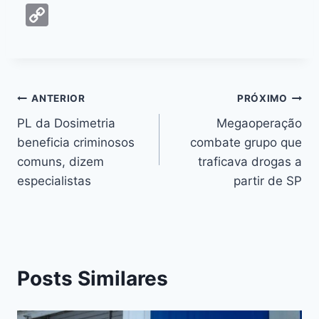
a
e
h
hr
w
nt
n
m
C
c
s
at
e
itt
er
k
ai
o
e
s
s
a
er
e
e
l
p
b
e
A
d
st
dI
y
o
n
p
s
n
Li
ANTERIOR
PRÓXIMO
o
g
p
n
PL da Dosimetria
Megaoperação
k
er
beneficia criminosos
combate grupo que
k
comuns, dizem
traficava drogas a
especialistas
partir de SP
Posts Similares