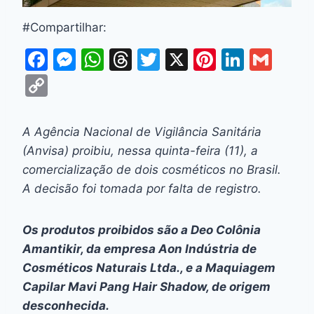
#Compartilhar:
F
M
W
T
T
X
Pi
Li
G
a
e
h
hr
w
nt
n
m
C
c
s
at
e
itt
er
k
ai
o
e
s
s
a
er
e
e
l
p
A Agência Nacional de Vigilância Sanitária
b
e
A
d
st
dI
y
(Anvisa) proibiu, nessa quinta-feira (11), a
o
n
p
s
n
Li
comercialização de dois cosméticos no Brasil.
o
g
p
A decisão foi tomada por falta de registro.
n
k
er
k
Os produtos proibidos são a Deo Colônia
Amantikir, da empresa Aon Indústria de
Cosméticos Naturais Ltda., e a Maquiagem
Capilar Mavi Pang Hair Shadow, de origem
desconhecida.