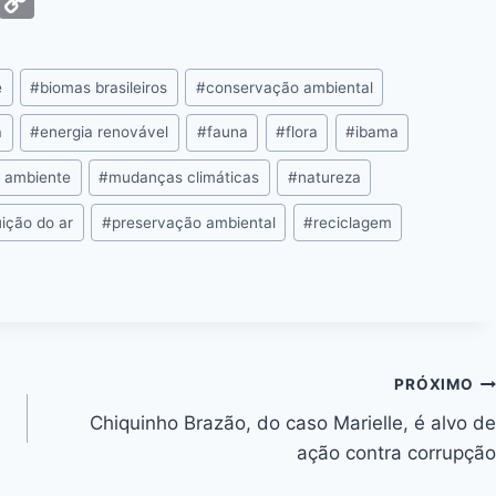
G
C
m
o
ai
p
e
#
biomas brasileiros
#
conservação ambiental
y
Li
a
#
energia renovável
#
fauna
#
flora
#
ibama
n
 ambiente
#
mudanças climáticas
#
natureza
k
uição do ar
#
preservação ambiental
#
reciclagem
PRÓXIMO
Chiquinho Brazão, do caso Marielle, é alvo de
ação contra corrupção