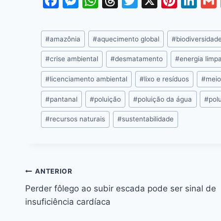
F
M
W
T
T
X
Pi
Li
a
e
h
hr
w
nt
n
c
s
at
e
itt
er
k
#
amazônia
#
aquecimento global
#
biodiversidad
e
s
s
a
er
e
e
l
b
e
A
d
st
dI
#
crise ambiental
#
desmatamento
#
energia limp
o
n
p
s
n
#
licenciamento ambiental
#
lixo e resíduos
#
meio
o
g
p
#
pantanal
#
poluição
#
poluição da água
#
pol
k
er
#
recursos naturais
#
sustentabilidade
ANTERIOR
Perder fôlego ao subir escada pode ser sinal de
insuficiência cardíaca