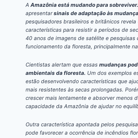
c
s
at
e
itt
er
k
A
Amazônia está mudando para sobreviver
e
s
s
a
er
e
e
l
apresentar
sinais de adaptação às mudança
b
e
A
d
st
dI
pesquisadores brasileiros e britânicos revel
características para resistir a períodos de 
o
n
p
s
n
40 anos de imagens de satélite e pesquisas 
o
g
p
funcionamento da floresta, principalmente na
k
er
Cientistas alertam que essas
mudanças pod
ambientais da floresta.
Um dos exemplos est
estão desenvolvendo características que aj
mais resistentes às secas prolongadas. Poré
crescer mais lentamente e absorver menos d
capacidade da Amazônia de ajudar no equilíbr
Outra característica apontada pelos pesqui
pode favorecer a ocorrência de incêndios flo