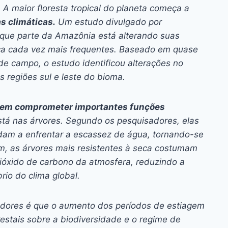
ai
p
.
A maior floresta tropical do planeta começa a
y
s climáticas.
Um estudo divulgado por
Li
a que parte da Amazônia está alterando suas
seca cada vez mais frequentes. Baseado em quase
n
de campo, o estudo identificou alterações no
k
s regiões sul e leste do bioma.
em comprometer importantes funções
á nas árvores. Segundo os pesquisadores, elas
udam a enfrentar a escassez de água, tornando-se
m, as árvores mais resistentes à seca costumam
ióxido de carbono da atmosfera, reduzindo a
io do clima global.
sadores é que o aumento dos períodos de estiagem
restais sobre a biodiversidade e o regime de