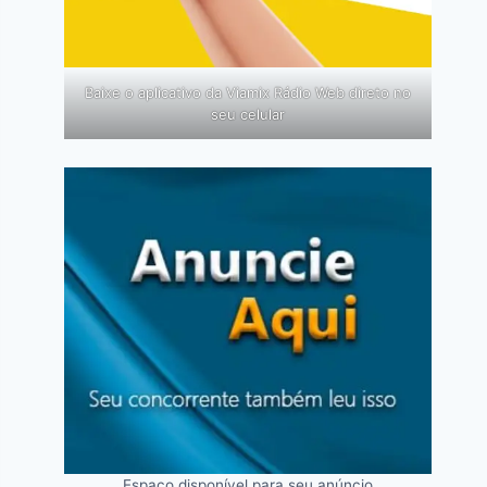
Baixe o aplicativo da Viamix Rádio Web direto no
seu celular
Espaço disponível para seu anúncio