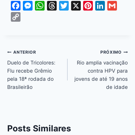
F
M
W
T
T
X
Pi
Li
G
a
e
h
hr
w
nt
n
m
C
c
s
at
e
itt
er
k
ai
o
e
s
s
a
er
e
e
l
p
b
e
A
d
st
dI
y
o
n
p
s
n
Li
ANTERIOR
PRÓXIMO
o
g
p
n
Duelo de Tricolores:
Rio amplia vacinação
k
er
Flu recebe Grêmio
contra HPV para
k
pela 18ª rodada do
jovens de até 19 anos
Brasileirão
de idade
Posts Similares