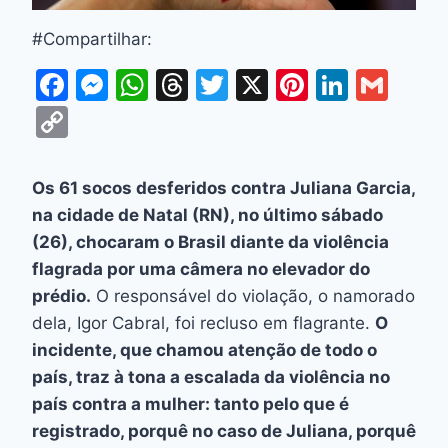
#Compartilhar:
F
M
W
T
T
X
Pi
Li
G
a
e
h
hr
w
nt
n
m
C
c
s
at
e
itt
er
k
ai
o
e
s
s
a
er
e
e
l
p
Os 61 socos desferidos contra Juliana Garcia,
b
e
A
d
st
dI
y
na cidade de Natal (RN), no último sábado
o
n
p
s
n
Li
(26), chocaram o Brasil diante da violência
o
g
p
flagrada por uma câmera no elevador do
n
prédio.
O responsável do violação, o namorado
k
er
k
dela, Igor Cabral, foi recluso em flagrante.
O
incidente, que chamou atenção de todo o
país, traz à tona a escalada da violência no
país contra a mulher: tanto pelo que é
registrado, porquê no caso de Juliana, porquê