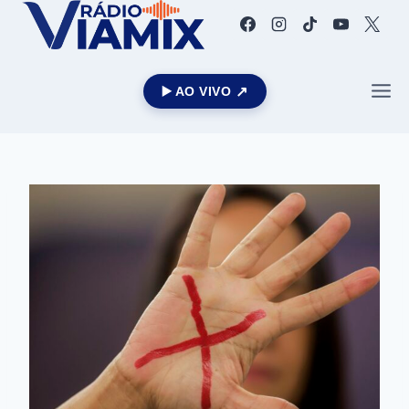
▶️ AO VIVO